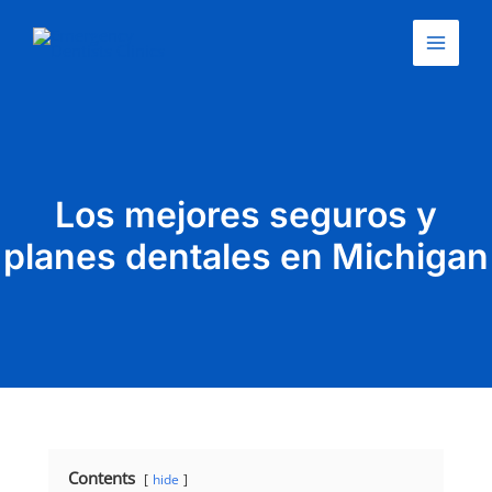
Ir
Main
al
Menu
contenido
Los mejores seguros y
planes dentales en Michigan
Contents
hide