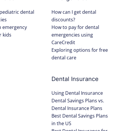
pediatric dental
How can I get dental
ies
discounts?
an emergency
How to pay for dental
r kids
emergencies using
CareCredit
Exploring options for free
dental care
Dental Insurance
Using Dental Insurance
Dental Savings Plans vs.
Dental Insurance Plans
Best Dental Savings Plans
in the US
Best Dental Insurance for