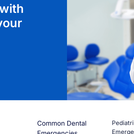
with
 your
Common Dental
Pediatr
Emerge
Emergencies