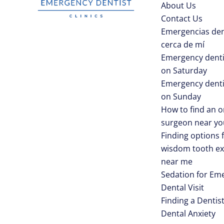
About Us
Contact Us
Emergencias den
cerca de mí
Emergency denti
on Saturday
Emergency denti
on Sunday
How to find an o
surgeon near yo
Finding options 
wisdom tooth ex
near me
Sedation for Em
Dental Visit
Finding a Dentist
Dental Anxiety