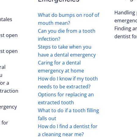
Handling 
What do bumps on roof of
tales
emergenc
mouth mean?
Finding 
Can you die from a tooth
st open
dentist fo
infection?
Steps to take when you
st open
have a dental emergency
Caring for a dental
ral
emergency at home
u
How do I know if my tooth
for a
needs to be extracted?
traction
Options for replacing an
extracted tooth
ergency
What to do if a tooth filling
falls out
 for
How do I find a dentist for
a cleaning near me?