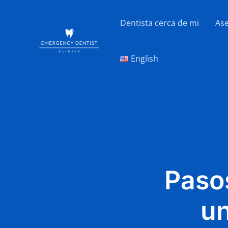
Ir
al
Dentista cerca de mi
As
contenido
English
Paso
un