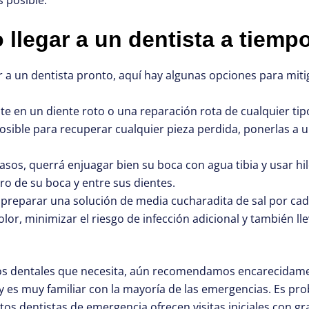
llegar a un dentista a tiemp
 a un dentista pronto, aquí hay algunas opciones para miti
te en un diente roto o una reparación rota de cualquier tip
sible para recuperar cualquier pieza perdida, ponerlas a un
asos, querrá enjuagar bien su boca con agua tibia y usar hil
o de su boca y entre sus dientes.
 preparar una solución de media cucharadita de sal por cad
dolor, minimizar el riesgo de infección adicional y también ll
cios dentales que necesita, aún recomendamos encarecidame
 y es muy familiar con la mayoría de las emergencias. Es p
stos dentistas de emergencia ofrecen visitas iniciales con